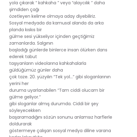
yola çıkarak “ kahkaha ” veya “alaycılık ” daha
şimdiden çağı
özetleyen kelime olmaya aday diyebiliriz.
Sosyal medyada da kamusal alanda da arka
planda kıskıs bir
gülme sesi yükseliyor içinden geçtiğimiz
zamanlarda. Salgının
başladığı günlerde binlerce insan ölürken dans
ederek tabut
taşıyanların videolarına kahkahalarla
güldüğümüz günler daha
çok taze. 20. yüzyılın “Tek yol...” gibi sloganlarının
yerini her
duruma uyarlanabilen “Tam ciddi olucam bir
gülme geliyor.”
gibi sloganlar almış durumda. Ciddi bir şey
söyleyecekken
başaramadığını sözün sonunu anlamsız harflerle
doldurarak
göstermeye çalışan sosyal medya diline varana