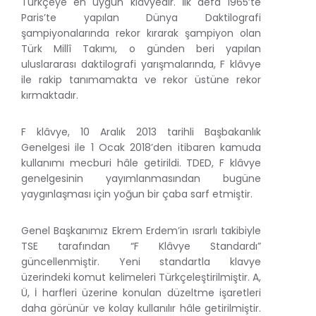
Türkçeye en uygun klâvyedir. İlk defa 1965’te
Paris’te yapılan Dünya Daktilografi
şampiyonalarında rekor kırarak şampiyon olan
Türk Millî Takımı, o günden beri yapılan
uluslararası daktilografi yarışmalarında, F klâvye
ile rakip tanımamakta ve rekor üstüne rekor
kırmaktadır.
F klâvye, 10 Aralık 2013 tarihli Başbakanlık
Genelgesi ile 1 Ocak 2018’den itibaren kamuda
kullanımı mecburi hâle getirildi. TDED, F klâvye
genelgesinin yayımlanmasından bugüne
yaygınlaşması için yoğun bir çaba sarf etmiştir.
Genel Başkanımız Ekrem Erdem’in ısrarlı takibiyle
TSE tarafından “F Klâvye Standardı”
güncellenmiştir. Yeni standartla klavye
üzerindeki komut kelimeleri Türkçeleştirilmiştir. A,
Ü, İ harfleri üzerine konulan düzeltme işaretleri
daha görünür ve kolay kullanılır hâle getirilmiştir.