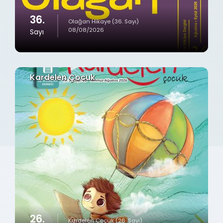
36.
Olağan Hikaye (36. Sayı)
08/08/2026
Sayı
Kardelen Çocuk
26.
Kardelen Çocuk (26. Sayı)