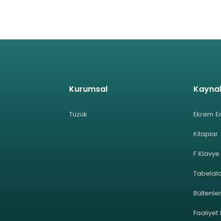
Kurumsal
Kayna
Tüzük
Ekrem E
Kitaplar
F Klavye
Tabelal
Bültenle
Faaliyet